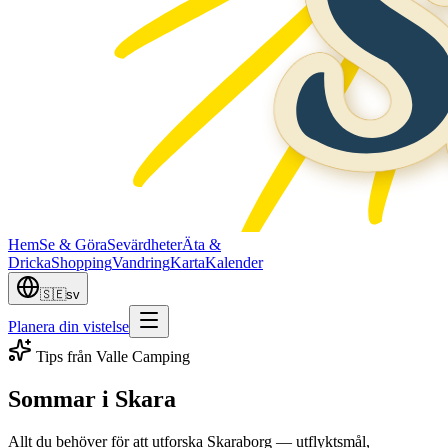
Hem
Se & Göra
Sevärdheter
Äta &
Dricka
Shopping
Vandring
Karta
Kalender
🇸🇪
sv
Planera din vistelse
Tips från Valle Camping
Sommar i Skara
Allt du behöver för att utforska Skaraborg — utflyktsmål,