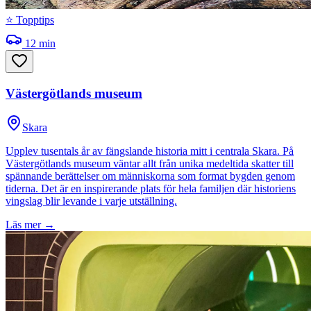
⭐ Topptips
12
min
Västergötlands museum
Skara
Upplev tusentals år av fängslande historia mitt i centrala Skara. På
Västergötlands museum väntar allt från unika medeltida skatter till
spännande berättelser om människorna som format bygden genom
tiderna. Det är en inspirerande plats för hela familjen där historiens
vingslag blir levande i varje utställning.
Läs mer →