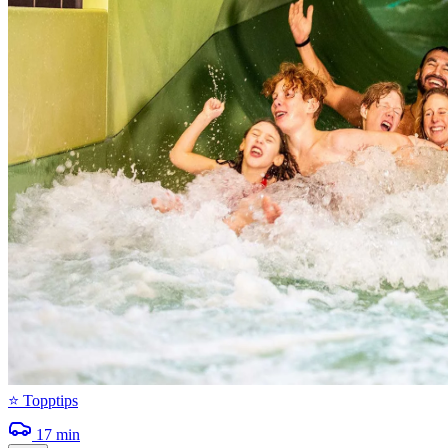
⭐ Topptips
17
min