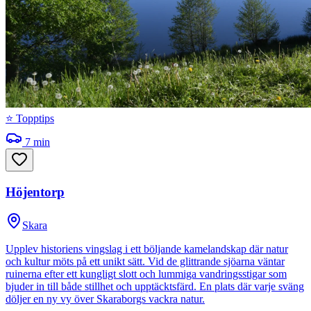
⭐ Topptips
7
min
Höjentorp
Skara
Upplev historiens vingslag i ett böljande kamelandskap där natur
och kultur möts på ett unikt sätt. Vid de glittrande sjöarna väntar
ruinerna efter ett kungligt slott och lummiga vandringsstigar som
bjuder in till både stillhet och upptäcktsfärd. En plats där varje sväng
döljer en ny vy över Skaraborgs vackra natur.