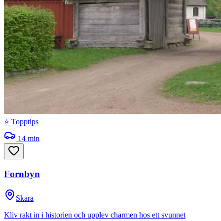
⭐ Topptips
14
min
Fornbyn
Skara
Kliv rakt in i historien och upplev charmen hos ett svunnet