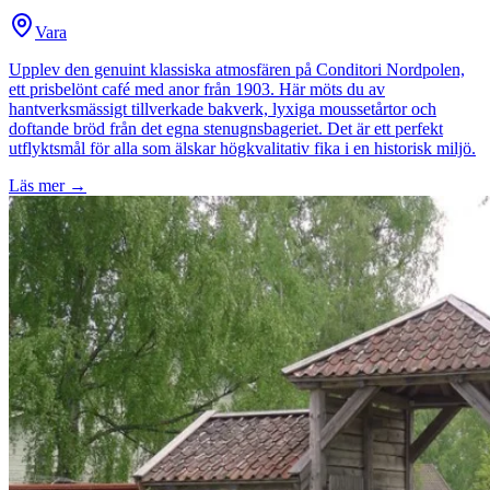
Vara
Upplev den genuint klassiska atmosfären på Conditori Nordpolen,
ett prisbelönt café med anor från 1903. Här möts du av
hantverksmässigt tillverkade bakverk, lyxiga moussetårtor och
doftande bröd från det egna stenugnsbageriet. Det är ett perfekt
utflyktsmål för alla som älskar högkvalitativ fika i en historisk miljö.
Läs mer →