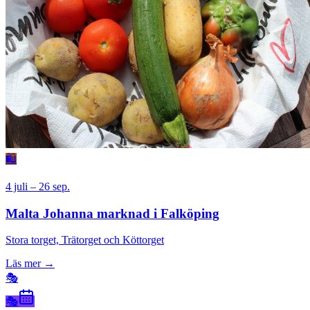
🛍
4 juli – 26 sep.
Malta Johanna marknad i Falköping
Stora torget, Trätorget och Köttorget
Läs mer →
🎭
🎭