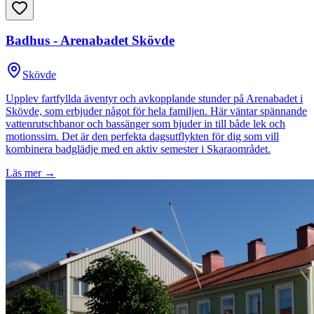
Badhus - Arenabadet Skövde
Skövde
Upplev fartfyllda äventyr och avkopplande stunder på Arenabadet i
Skövde, som erbjuder något för hela familjen. Här väntar spännande
vattenrutschbanor och bassänger som bjuder in till både lek och
motionssim. Det är den perfekta dagsutflykten för dig som vill
kombinera badglädje med en aktiv semester i Skaraområdet.
Läs mer →