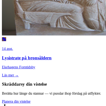
🎭
14 aug.
Lysistrate på bronsåldern
Ekehagens Forntidsby
Läs mer →
Skräddarsy din vistelse
Berätta hur länge du stannar — vi pusslar ihop förslag på utflykter.
Planera din vistelse