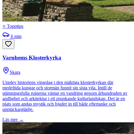
⭐ Topptips
6
min
Varnhems Klosterkyrka
Skara
Upplev historiens vingslag i den mäktiga klosterkyrkan där
medeltida kungar och stormän funnit sin sista vila. Intill de
stämningsfulla ruinerna väntar en vandring genom århundraden av
andlighet och arkitektur i ett prunkande kulturlandskap. Det är en
plats som andas mystik och bjuder in till både eftertanke och
upptäckarglädje.
Läs mer →