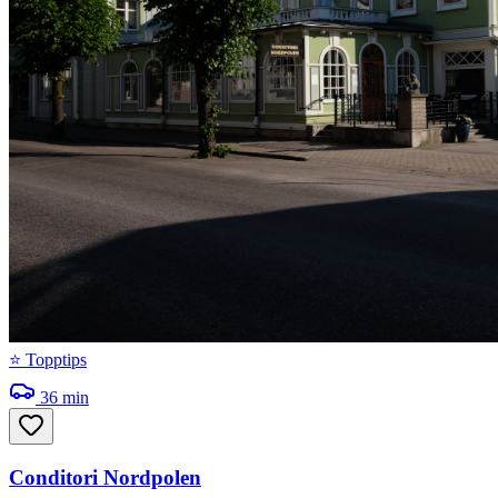
⭐ Topptips
36
min
Conditori Nordpolen