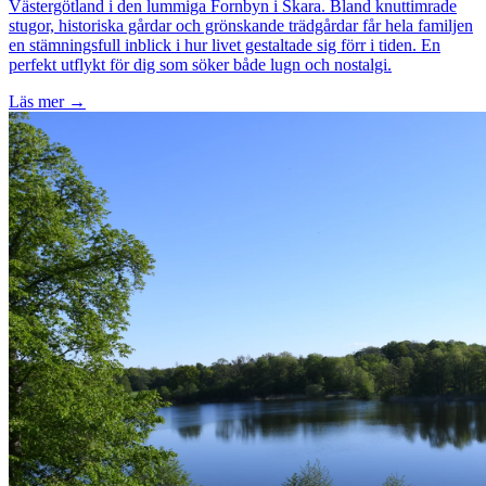
Västergötland i den lummiga Fornbyn i Skara. Bland knuttimrade
stugor, historiska gårdar och grönskande trädgårdar får hela familjen
en stämningsfull inblick i hur livet gestaltade sig förr i tiden. En
perfekt utflykt för dig som söker både lugn och nostalgi.
Läs mer →