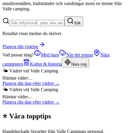
smultronställen, badstränder och vandringar inom en timme från
Valle camping.
Sök
Resultat visas medan du skriver
Planera din vistelse
Vad passar idag?
Med barn
När det regnar
Nära
campingen
Kultur & historia
Nära mig
🌤 Vädret vid Valle Camping
Hämtar väder…
Planera din dag efter vädret →
🌤 Vädret vid Valle Camping
Hämtar väder…
Planera din dag efter vädret →
⭐ Våra topptips
Handplockade favoriter från Valle Campings personal.