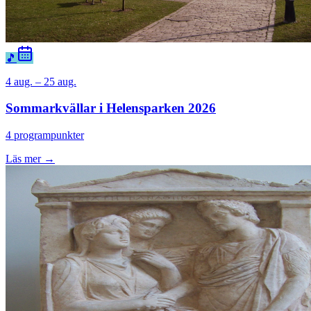
🎵
4 aug. – 25 aug.
Sommarkvällar i Helensparken 2026
4 programpunkter
Läs mer →