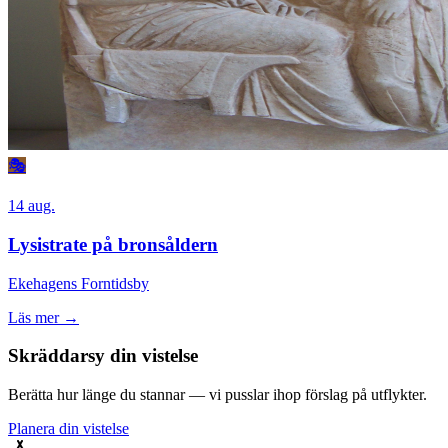
🎭
14 aug.
Lysistrate på bronsåldern
Ekehagens Forntidsby
Läs mer →
Skräddarsy din vistelse
Berätta hur länge du stannar — vi pusslar ihop förslag på utflykter.
Planera din vistelse