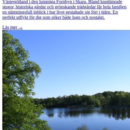
Västergötland i den lummiga Fornbyn i Skara. Bland knuttimrade
stugor, historiska gårdar och grönskande trädgårdar får hela familjen
en stämningsfull inblick i hur livet gestaltade sig förr i tiden. En
perfekt utflykt för dig som söker både lugn och nostalgi.
Läs mer →