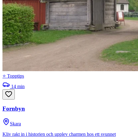
⭐ Topptips
14
min
Fornbyn
Skara
Kliv rakt in i historien och upplev charmen hos ett svunnet