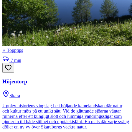
⭐ Topptips
7
min
Höjentorp
Skara
Upplev historiens vingslag i ett böljande kamelandskap där natur
och kultur möts på ett unikt sätt. Vid de glittrande sjöarna väntar
ruinerna efter ett kungligt slott och lummiga vandringsstigar som
bjuder in till både stillhet och upptäcktsfärd. En plats där varje sväng
döljer en ny vy över Skaraborgs vackra natur.