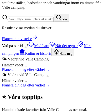
smultronställen, badstränder och vandringar inom en timme från
Valle camping.
Sök
Resultat visas medan du skriver
Planera din vistelse
Vad passar idag?
Med barn
När det regnar
Nära
campingen
Kultur & historia
Nära mig
🌤 Vädret vid Valle Camping
Hämtar väder…
Planera din dag efter vädret →
🌤 Vädret vid Valle Camping
Hämtar väder…
Planera din dag efter vädret →
⭐ Våra topptips
Handplockade favoriter från Valle Campings personal.