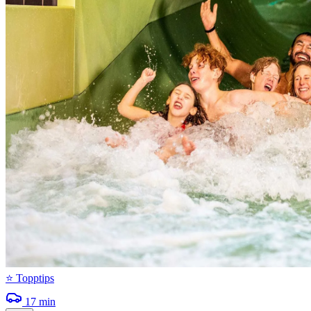
⭐ Topptips
17
min