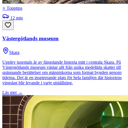
⭐ Topptips
12
min
Västergötlands museum
Skara
Upplev tusentals år av fängslande historia mitt i centrala Skara. På
Västergötlands museum väntar allt från unika medeltida skatter till
spännande berättelser om människorna som format bygden genom
tiderna. Det är en inspirerande plats för hela familjen där historiens
vingslag blir levande i varje utställning.
Läs mer →