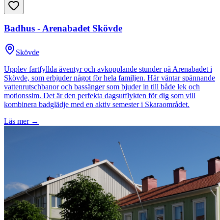
Badhus - Arenabadet Skövde
Skövde
Upplev fartfyllda äventyr och avkopplande stunder på Arenabadet i
Skövde, som erbjuder något för hela familjen. Här väntar spännande
vattenrutschbanor och bassänger som bjuder in till både lek och
motionssim. Det är den perfekta dagsutflykten för dig som vill
kombinera badglädje med en aktiv semester i Skaraområdet.
Läs mer →