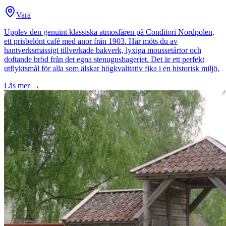
Vara
Upplev den genuint klassiska atmosfären på Conditori Nordpolen,
ett prisbelönt café med anor från 1903. Här möts du av
hantverksmässigt tillverkade bakverk, lyxiga moussetårtor och
doftande bröd från det egna stenugnsbageriet. Det är ett perfekt
utflyktsmål för alla som älskar högkvalitativ fika i en historisk miljö.
Läs mer →