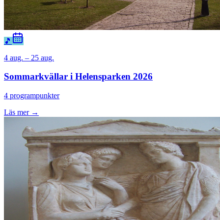
🎵
4 aug. – 25 aug.
Sommarkvällar i Helensparken 2026
4 programpunkter
Läs mer →