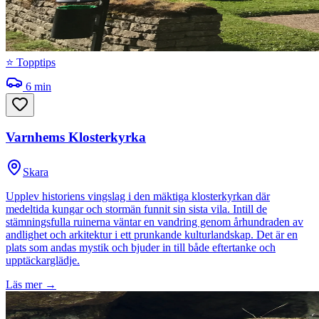
⭐ Topptips
6
min
Varnhems Klosterkyrka
Skara
Upplev historiens vingslag i den mäktiga klosterkyrkan där
medeltida kungar och stormän funnit sin sista vila. Intill de
stämningsfulla ruinerna väntar en vandring genom århundraden av
andlighet och arkitektur i ett prunkande kulturlandskap. Det är en
plats som andas mystik och bjuder in till både eftertanke och
upptäckarglädje.
Läs mer →