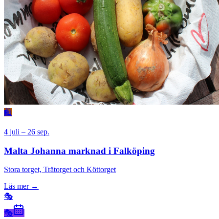
🛍
4 juli – 26 sep.
Malta Johanna marknad i Falköping
Stora torget, Trätorget och Köttorget
Läs mer →
🎭
🎭