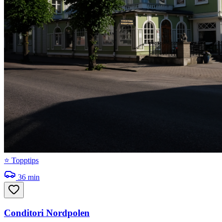
⭐ Topptips
36
min
Conditori Nordpolen