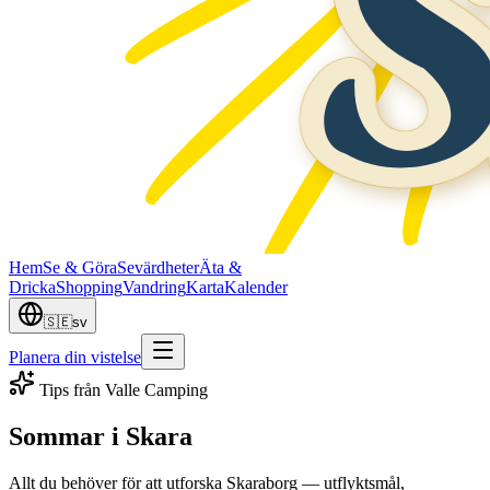
Hem
Se & Göra
Sevärdheter
Äta &
Dricka
Shopping
Vandring
Karta
Kalender
🇸🇪
sv
Planera din vistelse
Tips från Valle Camping
Sommar i Skara
Allt du behöver för att utforska Skaraborg — utflyktsmål,