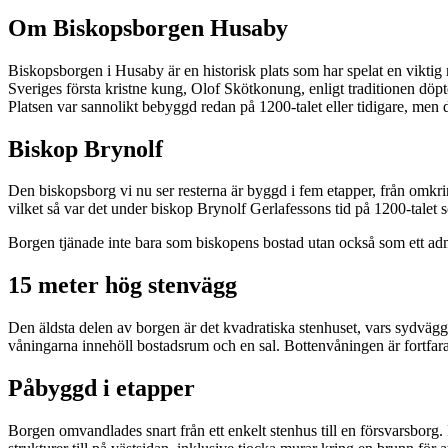
Om
Biskopsborgen Husaby
Biskopsborgen i Husaby är en historisk plats som har spelat en viktig 
Sveriges första kristne kung, Olof Skötkonung, enligt traditionen döp
Platsen var sannolikt bebyggd redan på 1200-talet eller tidigare, men
Biskop Brynolf
Den biskopsborg vi nu ser resterna är byggd i fem etapper, från omkri
vilket så var det under biskop Brynolf Gerlafessons tid på 1200-tale
Borgen tjänade inte bara som biskopens bostad utan också som ett adm
15 meter hög stenvägg
Den äldsta delen av borgen är det kvadratiska stenhuset, vars sydvägg
våningarna innehöll bostadsrum och en sal. Bottenvåningen är fortfar
Påbyggd i etapper
Borgen omvandlades snart från ett enkelt stenhus till en försvarsborg