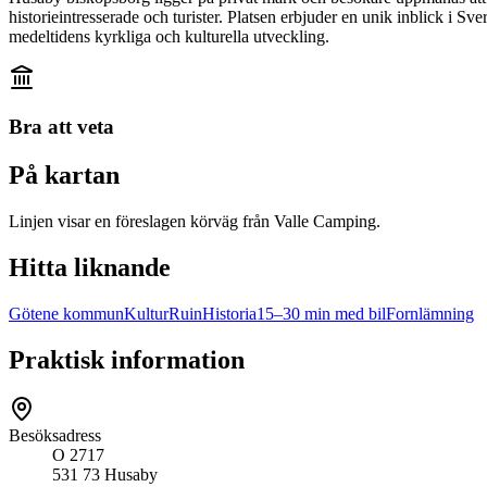
historieintresserade och turister. Platsen erbjuder en unik inblick i Sver
medeltidens kyrkliga och kulturella utveckling.
Bra att veta
På kartan
Linjen visar en föreslagen körväg från Valle Camping.
Hitta liknande
Götene kommun
Kultur
Ruin
Historia
15–30 min med bil
Fornlämning
Praktisk information
Besöksadress
O 2717
531 73 Husaby