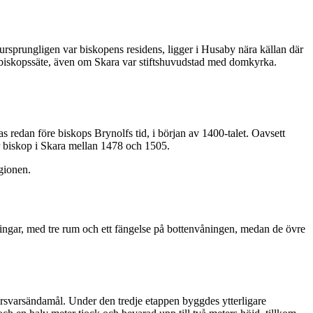
 ursprungligen var biskopens residens, ligger i Husaby nära källan där
gt biskopssäte, även om Skara var stiftshuvudstad med domkyrka.
 redan före biskops Brynolfs tid, i början av 1400-talet. Oavsett
ar biskop i Skara mellan 1478 och 1505.
gionen.
ningar, med tre rum och ett fängelse på bottenvåningen, medan de övre
försvarsändamål. Under den tredje etappen byggdes ytterligare