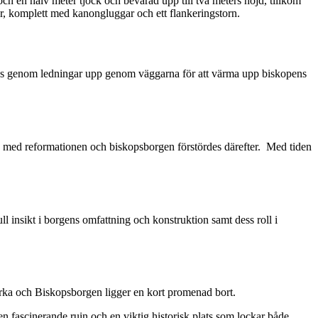
och en halv meter tjock och bevarad upp till två meters höjd, tillkom
r, komplett med kanongluggar och ett flankeringstorn.
es genom ledningar upp genom väggarna för att värma upp biskopens
d med reformationen och biskopsborgen förstördes därefter. Med tiden
l insikt i borgens omfattning och konstruktion samt dess roll i
yrka och Biskopsborgen ligger en kort promenad bort.
 fascinerande ruin och en viktig historisk plats som lockar både