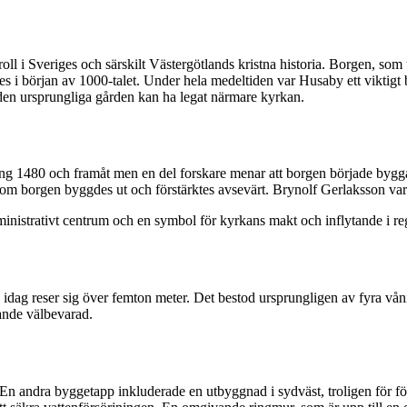
roll i Sveriges och särskilt Västergötlands kristna historia. Borgen, som
tes i början av 1000-talet. Under hela medeltiden var Husaby ett vikti
 den ursprungliga gården kan ha legat närmare kyrkan.
ng 1480 och framåt men en del forskare menar att borgen började byggas
t som borgen byggdes ut och förstärktes avsevärt. Brynolf Gerlaksson v
inistrativt centrum och en symbol för kyrkans makt och inflytande i re
 idag reser sig över femton meter. Det bestod ursprungligen av fyra vå
ande välbevarad.
. En andra byggetapp inkluderade en utbyggnad i sydväst, troligen för 