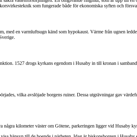
 att säkra vattenförsörjningen. En omgivande ringmur, som är upp till en 
 korsvirkesteknik som fungerade både för ekonomiska syften och försva
stem, med en varmluftsugn känd som hypokaust. Värme från ugnen ledd
Sverige.
 funktion. 1527 drogs kyrkans egendom i Husaby in till kronan i samban
örjades, vilka avslöjade borgens ruiner. Dessa utgrävningar gav värdeful
 bara några kilometer väster om Götene, parkeringen ligger vid Husaby k
isa hänsyn till de boende i närheten. Idag är biskopsborgen i Husaby en