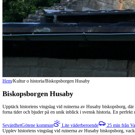
Hem
/
Kultur o historia
/
Biskopsborgen Husaby
Biskopsborgen Husaby
Upptäck historiens vingslag vid ruinerna av Husaby biskopsborg, där m
forna tider och bjuder på en unik inblick i svensk historia. En perfekt u
Sevärdhet
Götene kommun
Lite väderberoende
25
min från V
Upplev historiens vingslag vid ruinerna av Husaby biskopsborg, vack