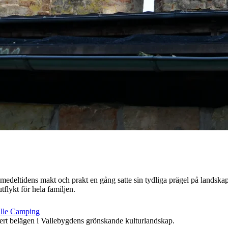
edeltidens makt och prakt en gång satte sin tydliga prägel på landskape
tflykt för hela familjen.
alle Camping
ert belägen i Vallebygdens grönskande kulturlandskap.