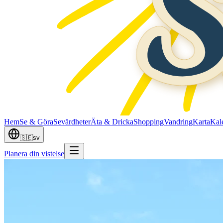
Hem
Se & Göra
Sevärdheter
Äta & Dricka
Shopping
Vandring
Karta
Kal
🇸🇪
sv
Planera din vistelse