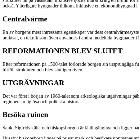
strukturer till på västsidan, inklusive tjocka murar kring en brunn för
också. Ytterligare byggnader tillkom, inklusive en ekonomibyggnad i
Centralvärme
En av borgens mest intressanta egenskaper var dess centralvärmesy
praktsal, en teknik som även användes i andra medeltida byggnader i 
REFORMATIONEN BLEV SLUTET
Efter reformationen på 1500-talet förlorade borgen sin ursprungliga
förföll strukturen och blev slutligen riven.
UTGRÄVNINGAR
Det var först i början av 1960-talet som arkeologiska utgrävningar påb
regionens religiösa och politiska historia.
Besöka ruinen
Sankt Sigfrids källa och biskopsborgen är lättillgängliga och ligger
Husaby biskopsborg ligger på privat mark och besökare uppmanas att v